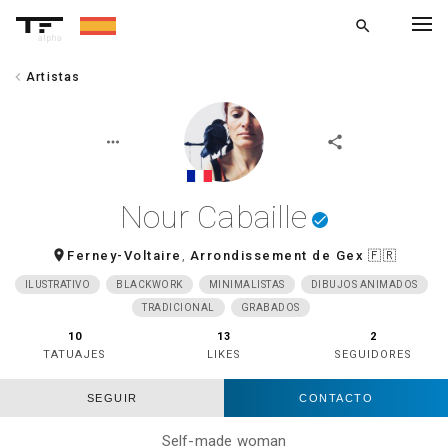
search
alpha
chevron_left
Artistas
chevron_left
VOLVER
more_horiz
share
Nour Cabaille
done
room
Ferney-Voltaire
,
Arrondissement de Gex
🇫🇷
ILUSTRATIVO
BLACKWORK
MINIMALISTAS
DIBUJOS ANIMADOS
TRADICIONAL
GRABADOS
10
13
2
TATUAJES
LIKES
SEGUIDORES
SEGUIR
CONTACTO
Self-made woman