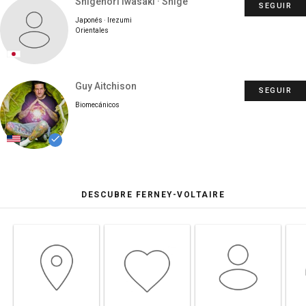
Shigenori Iwasaki · Shige
SEGUIR
Japonés · Irezumi
Orientales
Guy Aitchison
SEGUIR
Biomecánicos
done
DESCUBRE FERNEY-VOLTAIRE