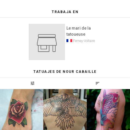
TRABAJA EN
Le mari de la
tatoueuse
Ferney-Voltaire
TATUAJES DE NOUR CABAILLE
tune
sort