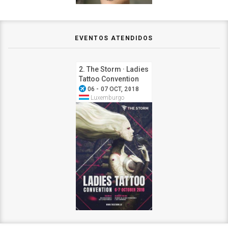
EVENTOS ATENDIDOS
2. The Storm · Ladies
Tattoo Convention
airplanemode_active
2018
06 - 07 OCT, 2018
Luxemburgo