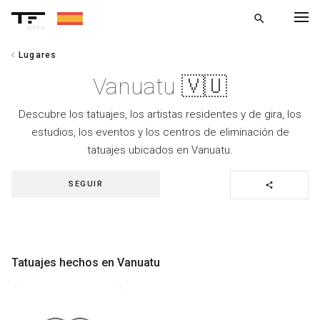
search
alpha
chevron_left
Lugares
chevron_left
VOLVER
Vanuatu 🇻🇺
Descubre los tatuajes, los artistas residentes y de gira, los
estudios, los eventos y los centros de eliminación de
tatuajes ubicados en Vanuatu.
SEGUIR
share
Tatuajes hechos en Vanuatu