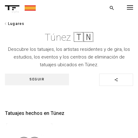
search
alpha
chevron_left
Lugares
chevron_left
VOLVER
Túnez 🇹🇳
Descubre los tatuajes, los artistas residentes y de gira, los
estudios, los eventos y los centros de eliminación de
tatuajes ubicados en Túnez.
SEGUIR
share
Tatuajes hechos en Túnez