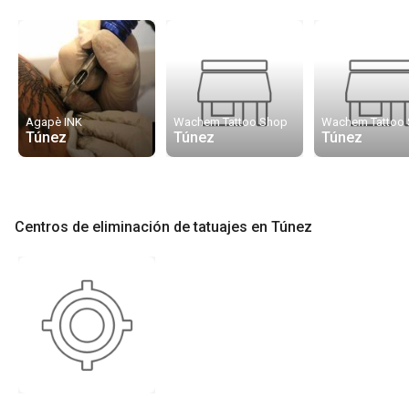
Agapè INK
Wachem Tattoo Shop
Túnez
Túnez
Túnez
Centros de eliminación de tatuajes en Túnez