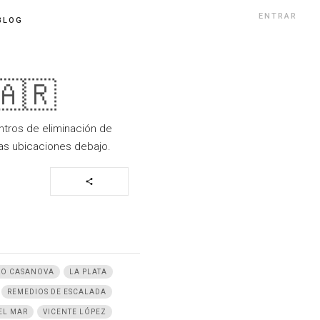
ENTRAR
BLOG
🇦🇷
entros de eliminación de
las ubicaciones debajo.
share
RO CASANOVA
LA PLATA
REMEDIOS DE ESCALADA
EL MAR
VICENTE LÓPEZ