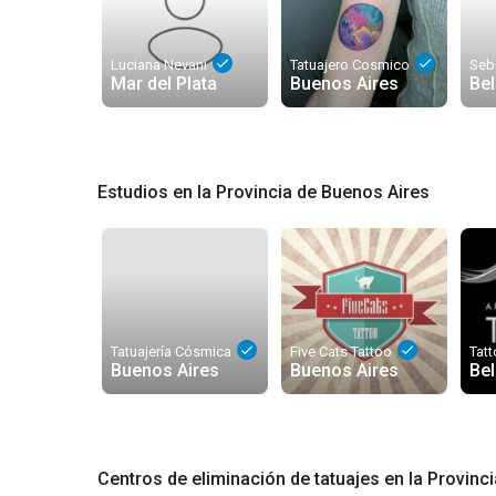
done
done
Luciana Nevani
Tatuajero Cosmico
Seb
Mar del Plata
Buenos Aires
Bel
Estudios en la Provincia de Buenos Aires
done
done
Tatuajería Cósmica
Five Cats Tattoo
Tat
Buenos Aires
Buenos Aires
Bel
Centros de eliminación de tatuajes en la Provinc