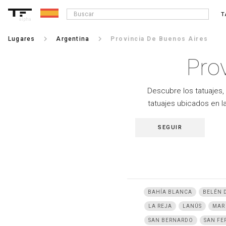
T
alpha
keyboard_arrow_right
keyboard_arrow_right
Lugares
Argentina
Provincia De Buenos Aires
Pro
Descubre los tatuajes, 
tatuajes ubicados en l
SEGUIR
BAHÍA BLANCA
BELÉN 
LA REJA
LANÚS
MAR
SAN BERNARDO
SAN FE