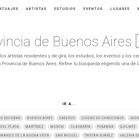
ATUAJES
ARTISTAS
ESTUDIOS
EVENTOS
LUGARES
vincia de Buenos Aires 
los artistas residentes y de gira, los estudios, los eventos y los c
a Provincia de Buenos Aires. Refine tu búsqueda eligiendo una de 
IR A...
DE ESCOBAR
BUENOS AIRES
CASEROS
CIUDAD DE CHASCOMÚS
ISID
 DEL PLATA
MARTÍNEZ
MORÓN
OLAVARRÍA
PINAMAR
QUILMES
RNANDO DE LA BUENA VISTA
SAN MIGUEL
TRISTÁN SUÁREZ
VALERIA D