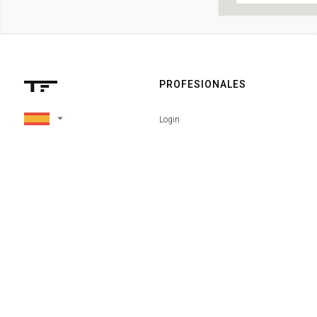
PROFESIONALES
arrow_drop_down
Login