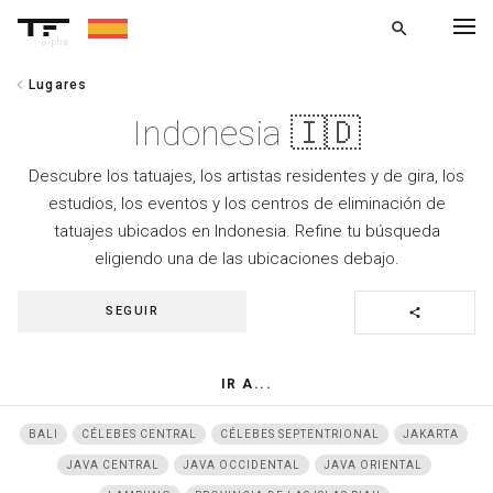
search
alpha
chevron_left
Lugares
chevron_left
VOLVER
Indonesia 🇮🇩
Descubre los tatuajes, los artistas residentes y de gira, los
estudios, los eventos y los centros de eliminación de
tatuajes ubicados en Indonesia. Refine tu búsqueda
eligiendo una de las ubicaciones debajo.
SEGUIR
share
IR A...
BALI
CÉLEBES CENTRAL
CÉLEBES SEPTENTRIONAL
JAKARTA
JAVA CENTRAL
JAVA OCCIDENTAL
JAVA ORIENTAL