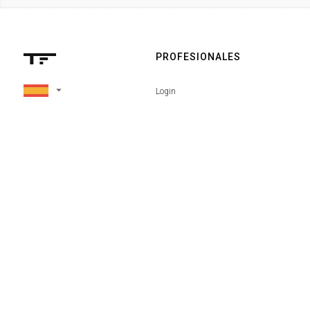
PROFESIONALES
arrow_drop_down
Login