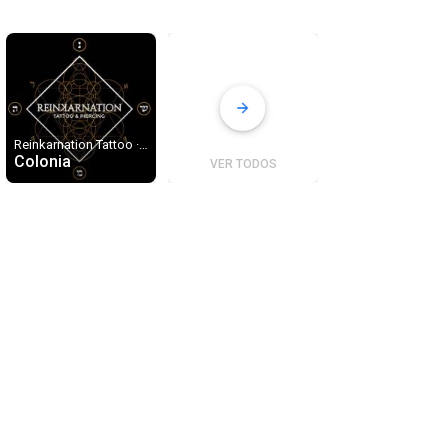
Reinkarnation Tattoo · Brüsseler Straße
Colonia
VER TODOS