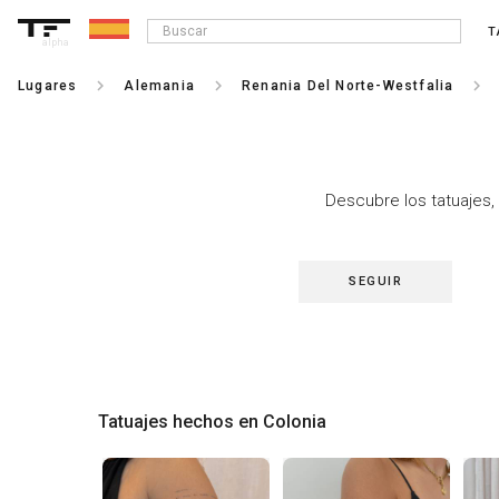
T
alpha
keyboard_arrow_right
keyboard_arrow_right
keyboard_arrow_right
Lugares
Alemania
Renania Del Norte-Westfalia
Descubre los tatuajes, 
SEGUIR
Tatuajes hechos en Colonia