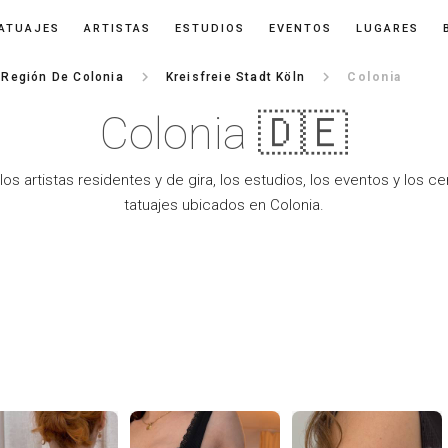
ATUAJES
ARTISTAS
ESTUDIOS
EVENTOS
LUGARES
keyboard_arrow_right
keyboard_arrow_right
Región De Colonia
Kreisfreie Stadt Köln
Colonia
Colonia 🇩🇪
los artistas residentes y de gira, los estudios, los eventos y los c
tatuajes ubicados en Colonia.