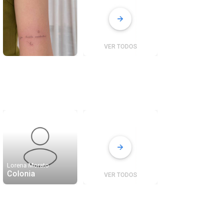
VER TODOS
ne
Lorena Morato
Colonia
VER TODOS