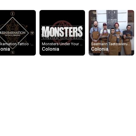
Reinkarnation Tattoo · Hochstadenstraße
Monsters Under Your Bed
Seemann Taetowierungen
lonia
Colonia
Colonia