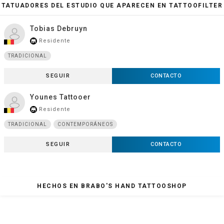
TATUADORES DEL ESTUDIO QUE APARECEN EN TATTOOFILTER
Tobias Debruyn
Residente
store_mall_directory
TRADICIONAL
SEGUIR
CONTACTO
Younes Tattooer
Residente
store_mall_directory
TRADICIONAL
CONTEMPORÁNEOS
SEGUIR
CONTACTO
HECHOS EN BRABO'S HAND TATTOOSHOP