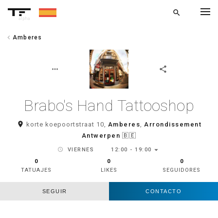
search
alpha
chevron_left
Amberes
chevron_left
VOLVER
more_horiz
share
Brabo's Hand Tattooshop
room
korte koepoortstraat 10,
Amberes
,
Arrondissement
Antwerpen
🇧🇪
arrow_drop_down
schedule
VIERNES
12:00 - 19:00
0
0
0
TATUAJES
LIKES
SEGUIDORES
SEGUIR
CONTACTO