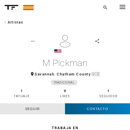
search
alpha
chevron_left
Artistas
chevron_left
VOLVER
more_horiz
share
M Pickman
room
Savannah
,
Chatham County
🇺🇸
TRADICIONAL
1
0
1
TATUAJE
LIKES
SEGUIDOR
SEGUIR
CONTACTO
TRABAJA EN