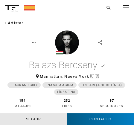
search
alpha
chevron_left
Artistas
chevron_left
VOLVER
more_horiz
share
Balazs Bercsenyi
done
room
Manhattan
,
Nueva York
🇺🇸
BLACK AND GREY
UNA SOLA AGUJA
LINE ART (ARTE DE LÍNEA)
LÍNEA FINA
154
252
87
TATUAJES
LIKES
SEGUIDORES
SEGUIR
CONTACTO