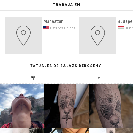
TRABAJA EN
Manhattan
Budape
Estados Unidos
Hung
TATUAJES DE BALAZS BERCSENYI
tune
sort